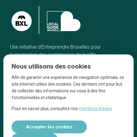
Une initiative d’Entreprendre Bruxelles pour
la promotion des commerces de la Ville
de Bruxelles
Nous utilisons des cookies
Accueil
Artisans
Afin de garantir une expérience de navigation optimale, ce
Bonnes adresses
A propos
site internet utilise des cookies. Ces derniers ont pour but
Quartiers
On parle de nous
de collecter des informations sur vous à des fins
fonctionnelles et statistique
Blog
Mentions légales
Pour en savoir plus, consultez nos
mentions légales
Tops 10
Suivez-nous sur nos réseaux
Accepter les cookies