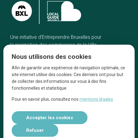
Une initiative d’Entreprendre Bruxelles pour
la promotion des commerces de la Ville
de Bruxelles
Nous utilisons des cookies
Accueil
Artisans
Afin de garantir une expérience de navigation optimale, ce
Bonnes adresses
A propos
site internet utilise des cookies. Ces derniers ont pour but
Quartiers
On parle de nous
de collecter des informations sur vous à des fins
fonctionnelles et statistique
Blog
Mentions légales
Pour en savoir plus, consultez nos
mentions légales
Tops 10
Suivez-nous sur nos réseaux
Accepter les cookies
Refuser
Réalisé par