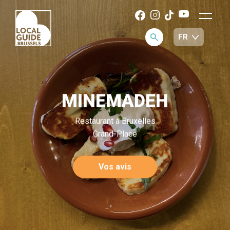
MINEMADEH
Restaurant à Bruxelles
Grand-Place
Vos avis