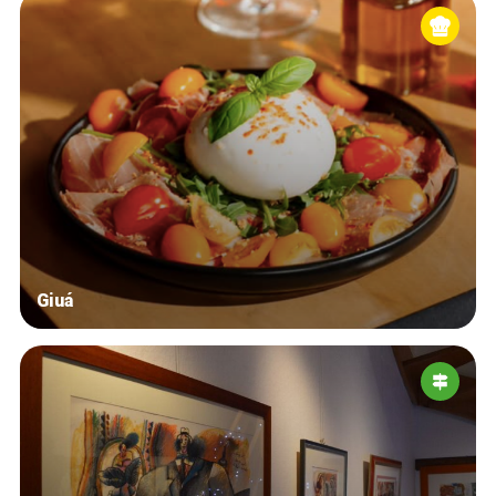
Giuá
Home
Our top picks
Neighborhoods