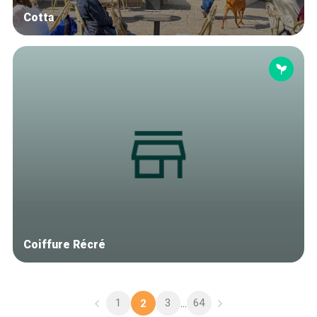
Cotta
Coiffure Récré
1
3
64
2
...