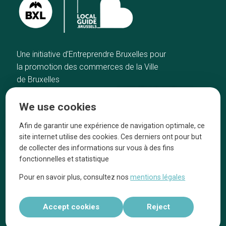
Une initiative d’Entreprendre Bruxelles pour
la promotion des commerces de la Ville
de Bruxelles
Home
Brussels Knowhow
We use cookies
Our top picks
About us
Neighborhoods
They talk about us
Afin de garantir une expérience de navigation optimale, ce
site internet utilise des cookies. Ces derniers ont pour but
Blog
Legal information
de collecter des informations sur vous à des fins
Tops 10
fonctionnelles et statistique
Follow us on our social media
Pour en savoir plus, consultez nos
mentions légales
Accept cookies
Reject
Réalisé par