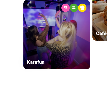
Café
Karafun
Navigation
secondaire