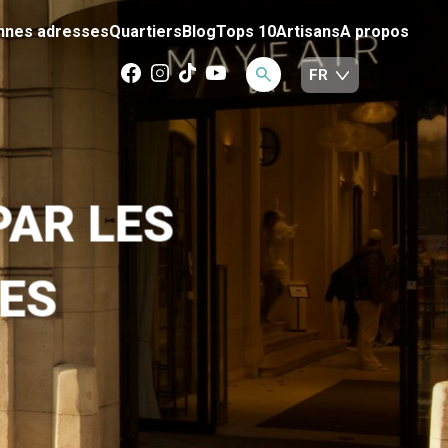
nnes adresses
Quartiers
Blog
Tops 10
Artisans
A propos
PAR LES
ES