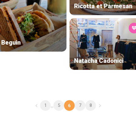
Ricotta et Parmesan
 Beguin
Natacha Cadonici
1
5
7
8
...
6