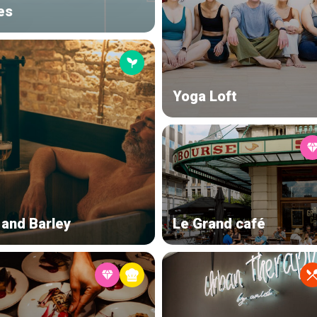
es
Yoga Loft
 and Barley
Le Grand café