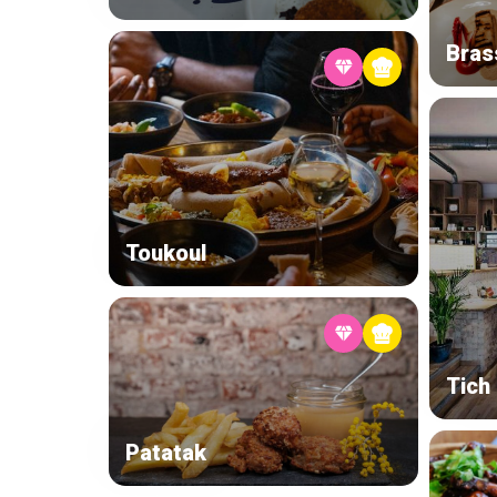
Bras
Toukoul
Tich
Patatak