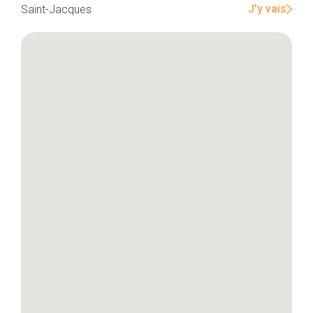
J'y vais
Saint-Jacques
Accueil
Bonnes adresses
Quartiers
Blog
Tops 10
Artisans
A propos