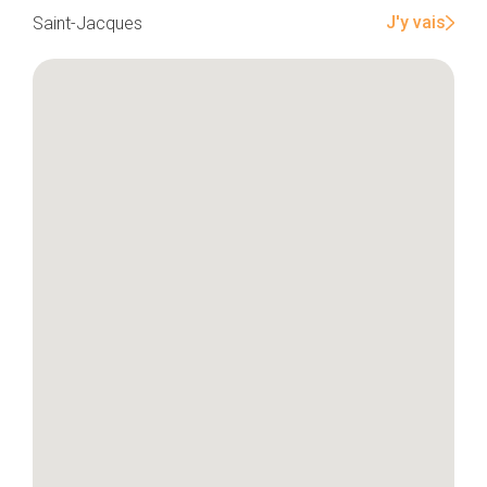
J'y vais
Saint-Jacques
Accueil
Bonnes adresses
Quartiers
Blog
Tops 10
Artisans
A propos