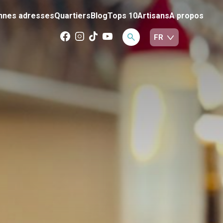
nnes adresses
Quartiers
Blog
Tops 10
Artisans
A propos