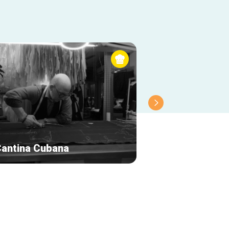
Cantina Cubana
Eight Rooftop