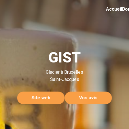
Accueil
Bo
GIST
Glacier à Bruxelles
Saint-Jacques
Site web
Vos avis