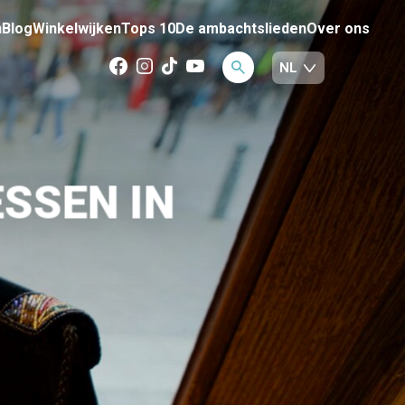
n
Blog
Winkelwijken
Tops 10
De ambachtslieden
Over ons
SSEN IN