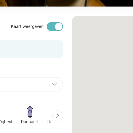
Kaart weergeven
rijheid
Dansaert
De Voetgangerszone
De Wand
Euro