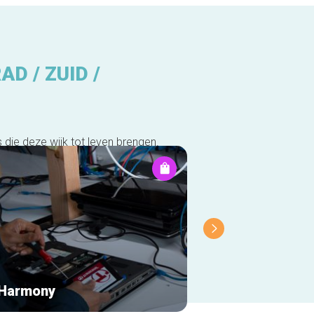
D / ZUID /
 die deze wijk tot leven brengen.
 Harmony
Philagodu