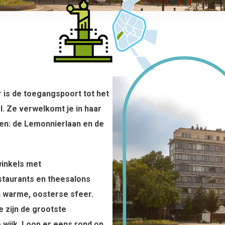
 is de toegangspoort tot het
l. Ze verwelkomt je in haar
en: de Lemonnierlaan en de
winkels met
staurants en theesalons
n warme, oosterse sfeer.
e zijn de grootste
wijk. Loop er eens rond op