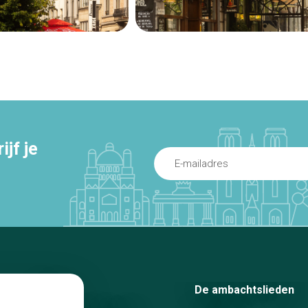
jf je
Home
De ambachtslieden