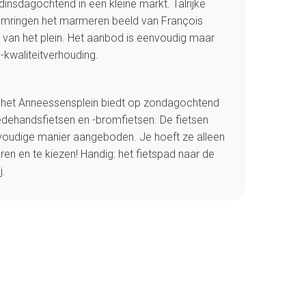
insdagochtend in een kleine markt. Talrijke
 omringen het marmeren beeld van François
 van het plein. Het aanbod is eenvoudig maar
s-kwaliteitverhouding.
p het Anneessensplein biedt op zondagochtend
dehandsfietsen en -bromfietsen. De fietsen
oudige manier aangeboden. Je hoeft ze alleen
ren en te kiezen! Handig: het fietspad naar de
j.