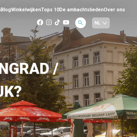
n
Blog
Winkelwijken
Tops 10
De ambachtslieden
Over ons
INGRAD /
JK?