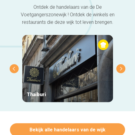
Over ons
Ontdek de handelaars van de De
Voetgangerszonewijk ! Ontdek de winkels en
restaurants die deze wijk tot leven brengen.
Thaiburi
Casa A
Bekijk alle handelaars van de wijk