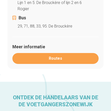
Lijn 1 en 5: De Brouckère of lijn 2 en 6
Rogier
Bus
29, 71, 88, 33, 95: De Brouckère
Meer informatie
Routes
Home
De beste adressen
Blog
ONTDEK DE HANDELAARS VAN DE
Winkelwijken
Tops 10
DE VOETGANGERSZONEWIJK
De ambachtslieden