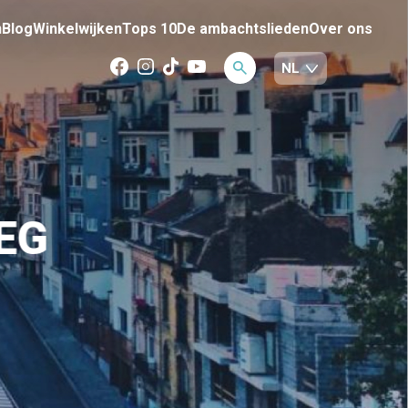
n
Blog
Winkelwijken
Tops 10
De ambachtslieden
Over ons
EG