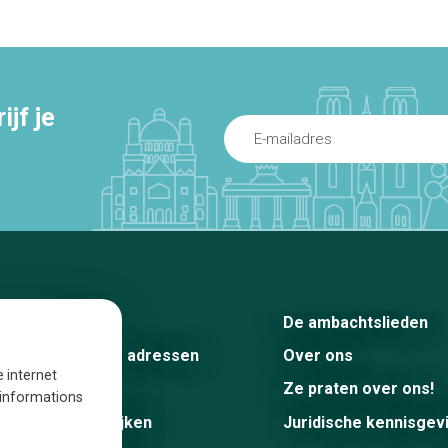
jf je
Home
De ambachtslieden
De beste adressen
Over ons
e internet
Blog
Ze praten over ons!
s informations
Winkelwijken
Juridische kennisgev