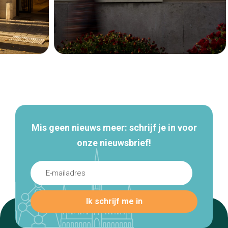
Secundaire
navigatie
Mis geen nieuws meer: schrijf je in voor
onze nieuwsbrief!