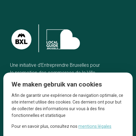
Une initiative d’Entreprendre Bruxelles pour
la promotion des commerces de la Ville
de Bruxelles
We maken gebruik van cookies
Home
De ambachtslieden
Afin de garantir une expérience de navigation optimale, ce
De beste adressen
Over ons
site internet utilise des cookies. Ces derniers ont pour but
Blog
Ze praten over ons!
de collecter des informations sur vous à des fins
fonctionnelles et statistique
Winkelwijken
Juridische
kennisgevingen
Pour en savoir plus, consultez nos
mentions légales
Tops 10
Volg ons op social media