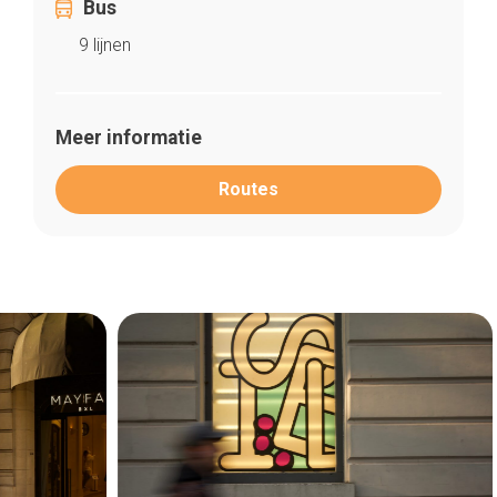
Home
Bus
De beste adressen
9 lijnen
Blog
Winkelwijken
Tops 10
De ambachtslieden
Meer informatie
Over ons
Routes