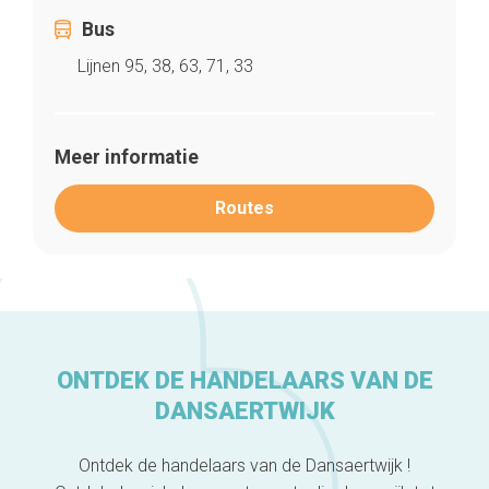
Bus
Lijnen 95, 38, 63, 71, 33
Meer informatie
Routes
Home
De beste adressen
ONTDEK DE HANDELAARS VAN DE
Blog
DANSAERTWIJK
Winkelwijken
Tops 10
De ambachtslieden
Ontdek de handelaars van de Dansaertwijk !
Over ons