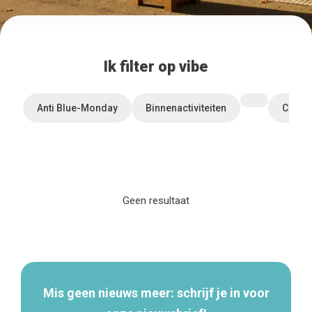
Ik filter op vibe
Anti Blue-Monday
Binnenactiviteiten
Comfo
Geen resultaat
Home
Secundaire
De beste adressen
navigatie
Blog
Winkelwijken
Tops 10
Mis geen nieuws meer: schrijf je in voor
De ambachtslieden
Over ons