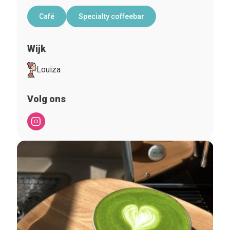
Café
Specialty coffeebar
Wijk
Louiza
Volg ons