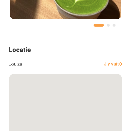
Locatie
J'y vais
Louiza
Home
De beste adressen
Blog
Winkelwijken
Tops 10