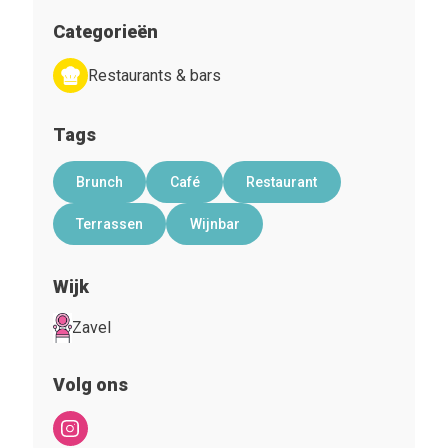
Categorieën
Restaurants & bars
Tags
Brunch
Café
Restaurant
Terrassen
Wijnbar
Wijk
Zavel
Volg ons