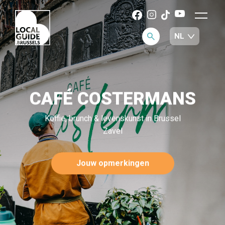
CAFÉ COSTERMANS
Koffie, brunch & levenskunst in Brussel
Zavel
Jouw opmerkingen