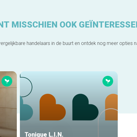
NT MISSCHIEN OOK GEÏNTERESSE
ergelijkbare handelaars in de buurt en ontdek nog meer opties 
Tonique L.I.N.