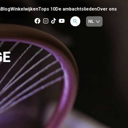
n
Blog
Winkelwijken
Tops 10
De ambachtslieden
Over ons
GE