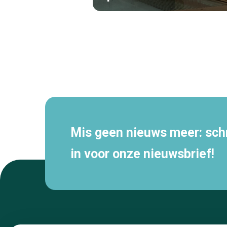
Secundaire
navigatie
Mis geen nieuws meer: schri
in voor onze nieuwsbrief!