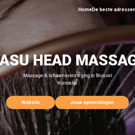
Home
De beste adresse
ASU HEAD MASSA
Massage & lichaamsverzorging in Brussel
Koninklijk
Website
Jouw opmerkingen