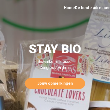
Home
De beste adresse
STAY BIO
Biowinkel in Brussel
Congres / Vrijheid
Jouw opmerkingen