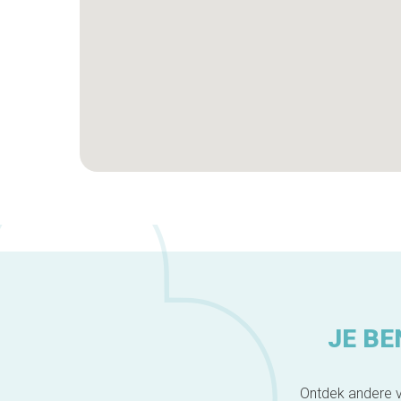
JE BE
Ontdek andere v