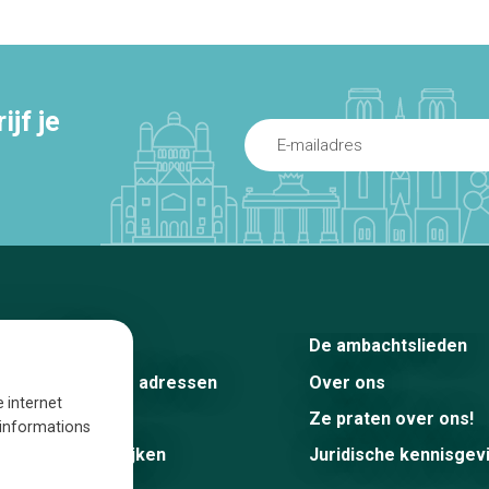
jf je
Home
De ambachtslieden
De beste adressen
Over ons
e internet
Blog
Ze praten over ons!
s informations
Winkelwijken
Juridische kennisgev