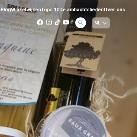
n
Blog
Winkelwijken
Tops 10
De ambachtslieden
Over ons