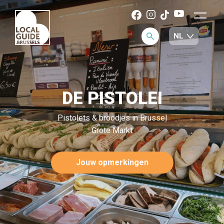
DE PISTOLEI
Pistolets & broodjes in Brussel
Grote Markt
Jouw opmerkingen