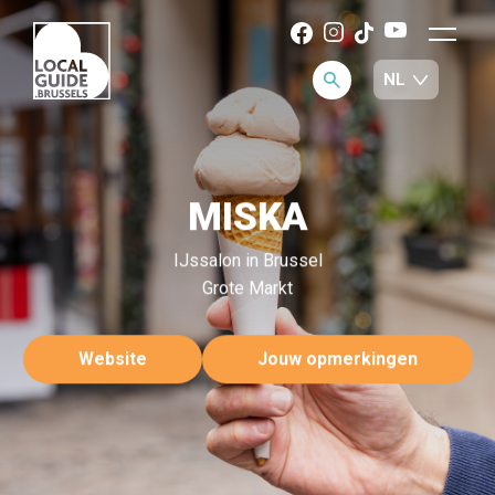
MISKA
IJssalon in Brussel
Grote Markt
Website
Jouw opmerkingen