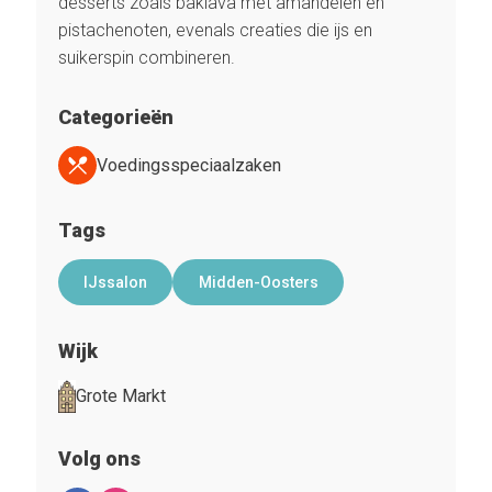
desserts zoals baklava met amandelen en
pistachenoten, evenals creaties die ijs en
suikerspin combineren.
Categorieën
Voedingsspeciaalzaken
Tags
IJssalon
Midden-Oosters
Wijk
Grote Markt
Volg ons